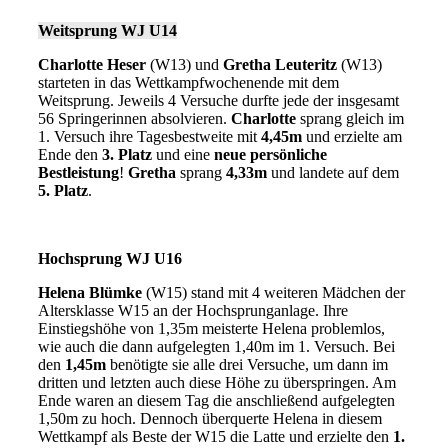
Weitsprung WJ U14
Charlotte Heser
(W13) und
Gretha Leuteritz
(W13)
starteten in das Wettkampfwochenende mit dem
Weitsprung. Jeweils 4 Versuche durfte jede der insgesamt
56 Springerinnen absolvieren.
Charlotte
sprang gleich im
1. Versuch ihre Tagesbestweite mit
4,45m
und erzielte am
Ende den
3. Platz
und eine
neue persönliche
Bestleistung
!
Gretha
sprang
4,33m
und landete auf dem
5. Platz
.
Hochsprung WJ U16
Helena Blümke
(W15) stand mit 4 weiteren Mädchen der
Altersklasse W15 an der Hochsprunganlage. Ihre
Einstiegshöhe von 1,35m meisterte Helena problemlos,
wie auch die dann aufgelegten 1,40m im 1. Versuch. Bei
den
1,45m
benötigte sie alle drei Versuche, um dann im
dritten und letzten auch diese Höhe zu überspringen. Am
Ende waren an diesem Tag die anschließend aufgelegten
1,50m zu hoch. Dennoch überquerte Helena in diesem
Wettkampf als Beste der W15 die Latte und erzielte den
1.