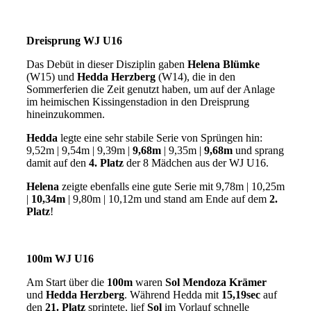
Dreisprung WJ U16
Das Debüt in dieser Disziplin gaben
Helena Blümke
(W15) und
Hedda Herzberg
(W14), die in den
Sommerferien die Zeit genutzt haben, um auf der Anlage
im heimischen Kissingenstadion in den Dreisprung
hineinzukommen.
Hedda
legte eine sehr stabile Serie von Sprüngen hin:
9,52m | 9,54m | 9,39m |
9,68m
| 9,35m |
9,68m
und sprang
damit auf den
4. Platz
der 8 Mädchen aus der WJ U16.
Helena
zeigte ebenfalls eine gute Serie mit 9,78m | 10,25m
|
10,34m
| 9,80m | 10,12m und stand am Ende auf dem
2.
Platz
!
100m WJ U16
Am Start über die
100m
waren
Sol Mendoza Krämer
und
Hedda Herzberg
. Während Hedda mit
15,19sec
auf
den
21. Platz
sprintete, lief
Sol
im Vorlauf schnelle