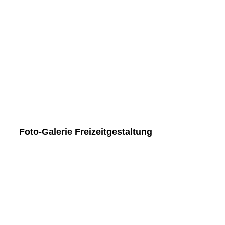
Helena - Hochsprung - Löwenberg
Charlotte - Weitsprung - Löwenberg
Gretha - Weitsprung - Löwenberg
Gruppenbild 1
Fanclub 01
Foto-Galerie Freizeitgestaltung
Freizeitgestaltung 05
Freizeitgestaltung 03
Freizeitgestaltung 04
Freizeitgestaltung 08