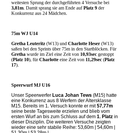
weitesten Sprung der durchgeführten 4 Versuche bei
3,81m
. Damit sprang sie am Ende auf
Platz 9
der
Konkurrenz aus 24 Mädchen.
75m WJ U14
Gretha Leuteritz
(W13) und
Charlotte Heser
(W13)
saßen bei den Sprints über 75m in den Startblöcken. Für
Gretha
wurde im Ziel eine Zeit von
10,93sec
gestoppt
(
Platz 10
), für
Charlotte
eine Zeit von
11,29sec
(
Platz
17
).
Speerwurf MJ U16
Unser Speerwerfer
Luca Johan Tews
(M15) hatte
eine Konkurrenz aus 8 Werfern der Altersklasse
M15. Bereits im 1. Versuch konnte er mit
57,77m
seine beste Tagesweite erzielen und blieb vom
ersten Wurf an bis zum Schluss auf dem
1. Platz
in
dieser Disziplin. Die weiteren Versuche zeigten
wieder eine sehr stabile Reihe: 53,60m | 54,60m |
51,30m | 53,28m |