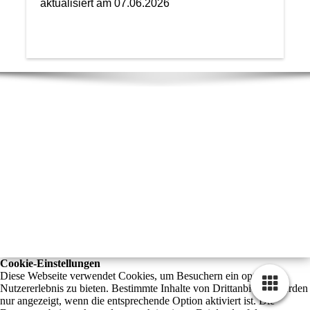
aktualisiert am 07.06.2026
Unsere Postanschrift:
KSV 90 Geschäftsstelle
Binzstr. 61c | 13189 Berlin
Telefon/Fax/AB: (030) 47 03 61 56
E-Mail: ksv90-berlin@t-online.de
Bankverbindung: Kissingensportverein KSV
90 - IBAN: DE77 1005 0000 1913 0407 19 -
Sparkasse Berlin
Cookie-Einstellungen
Diese Webseite verwendet Cookies, um Besuchern ein optimales
Nutzererlebnis zu bieten. Bestimmte Inhalte von Drittanbietern werden
nur angezeigt, wenn die entsprechende Option aktiviert ist. Die