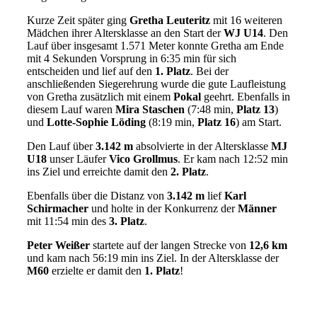
Kurze Zeit später ging
Gretha Leuteritz
mit 16 weiteren
Mädchen ihrer Altersklasse an den Start der
WJ U14
. Den
Lauf über insgesamt 1.571 Meter konnte Gretha am Ende
mit 4 Sekunden Vorsprung in 6:35 min für sich
entscheiden und lief auf den
1. Platz
. Bei der
anschließenden Siegerehrung wurde die gute Laufleistung
von Gretha zusätzlich mit einem
Pokal
geehrt. Ebenfalls in
diesem Lauf waren
Mira Staschen
(7:48 min,
Platz 13
)
und
Lotte-Sophie Löding
(8:19 min,
Platz 16
) am Start.
Den Lauf über
3.142 m
absolvierte in der Altersklasse
MJ
U18
unser Läufer
Vico Grollmus
. Er kam nach 12:52 min
ins Ziel und erreichte damit den
2. Platz
.
Ebenfalls über die Distanz von
3.142 m
lief
Karl
Schirmacher
und holte in der Konkurrenz der
Männer
mit 11:54 min des
3. Platz
.
Peter Weißer
startete auf der langen Strecke von
12,6 km
und kam nach 56:19 min ins Ziel. In der Altersklasse der
M60
erzielte er damit den
1. Platz
!