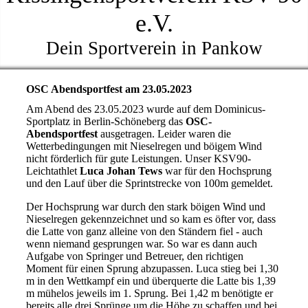
e.V.
Dein Sportverein in Pankow
OSC Abendsportfest am 23.05.2023
Am Abend des 23.05.2023 wurde auf dem Dominicus-
Sportplatz in Berlin-Schöneberg das
OSC-
Abendsportfest
ausgetragen. Leider waren die
Wetterbedingungen mit Nieselregen und böigem Wind
nicht förderlich für gute Leistungen. Unser KSV90-
Leichtathlet
Luca Johan Tews
war für den Hochsprung
und den Lauf über die Sprintstrecke von 100m gemeldet.
Der Hochsprung war durch den stark böigen Wind und
Nieselregen gekennzeichnet und so kam es öfter vor, dass
die Latte von ganz alleine von den Ständern fiel - auch
wenn niemand gesprungen war. So war es dann auch
Aufgabe von Springer und Betreuer, den richtigen
Moment für einen Sprung abzupassen. Luca stieg bei 1,30
m in den Wettkampf ein und überquerte die Latte bis 1,39
m mühelos jeweils im 1. Sprung. Bei 1,42 m benötigte er
bereits alle drei Sprünge um die Höhe zu schaffen und bei