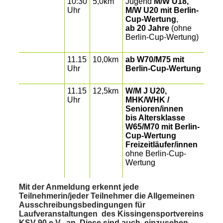
10:30
5,0km
Jugend
M/W U18,
Uhr
M/W U20 mit Berlin-
Cup-Wertung
,
ab 20 Jahre
(ohne
Berlin-Cup-Wertung)
11.15
10,0km
ab W70/M75
mit
Uhr
Berlin-Cup-Wertung
11.15
12,5km
W/M J U20,
Uhr
MHK/WHK /
Senioren/innen
bis Altersklasse
W65/M70 mit Berlin-
Cup-Wertung
Freizeitläufer/innen
ohne Berlin-Cup-
Wertung
Mit der Anmeldung erkennt jede
Teilnehmerin/jeder Teilnehmer die Allgemeinen
Ausschreibungsbedingungen für
Laufveranstaltungen des Kissingensportvereins
KSV 90 e.V., an. Diese sind auch einzusehen